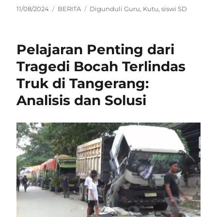
Posted
Categories
Tags
11/08/2024
BERITA
Digunduli Guru
,
Kutu
,
siswi SD
on
Pelajaran Penting dari
Tragedi Bocah Terlindas
Truk di Tangerang:
Analisis dan Solusi