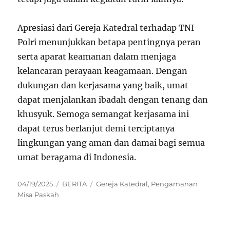
Apresiasi dari Gereja Katedral terhadap TNI-
Polri menunjukkan betapa pentingnya peran
serta aparat keamanan dalam menjaga
kelancaran perayaan keagamaan. Dengan
dukungan dan kerjasama yang baik, umat
dapat menjalankan ibadah dengan tenang dan
khusyuk. Semoga semangat kerjasama ini
dapat terus berlanjut demi terciptanya
lingkungan yang aman dan damai bagi semua
umat beragama di Indonesia.
Posted
Categories
Tags
04/19/2025
BERITA
Gereja Katedral
,
Pengamanan
on
Misa Paskah