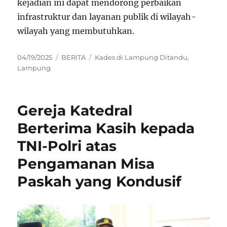
kejadian ini dapat mendorong perbaikan
infrastruktur dan layanan publik di wilayah-
wilayah yang membutuhkan.
Posted
Categories
Tags
04/19/2025
BERITA
Kades di Lampung Ditandu
,
on
Lampung
Gereja Katedral
Berterima Kasih kepada
TNI-Polri atas
Pengamanan Misa
Paskah yang Kondusif