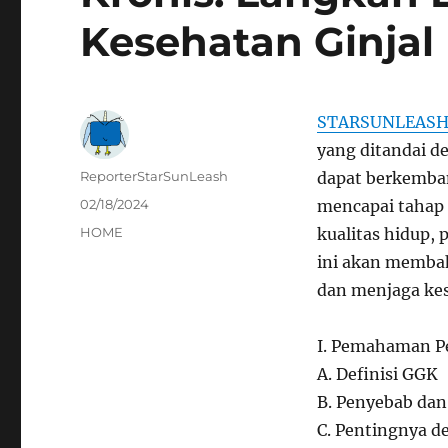
Kesehatan Ginjal
STARSUNLEAS
yang ditandai de
Author
ReporterStarSunLeash
dapat berkemban
Posted
02/18/2024
mencapai tahap 
on
Categories
HOME
kualitas hidup,
ini akan membah
dan menjaga kes
I. Pemahaman Pe
A. Definisi GGK
B. Penyebab dan
C. Pentingnya d