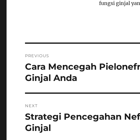
fungsi ginjal ya
Navigasi
PREVIOUS
pos
Cara Mencegah Pielonefri
Previous
post:
Ginjal Anda
NEXT
Strategi Pencegahan Nef
Next
post:
Ginjal