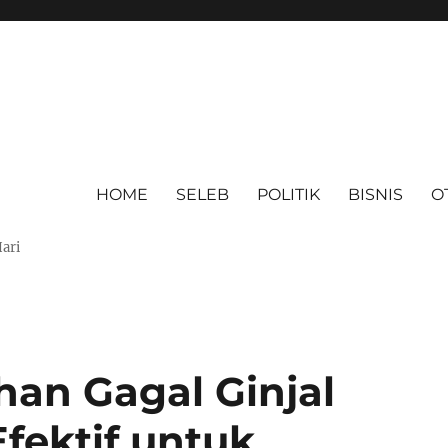
HOME
SELEB
POLITIK
BISNIS
O
Hari
han Gagal Ginjal
fektif untuk