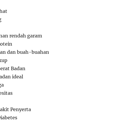
ehat
g
nan rendah garam
rotein
ran dan buah-buahan
kup
Berat Badan
adan ideal
ga
sitas
yakit Penyerta
Diabetes