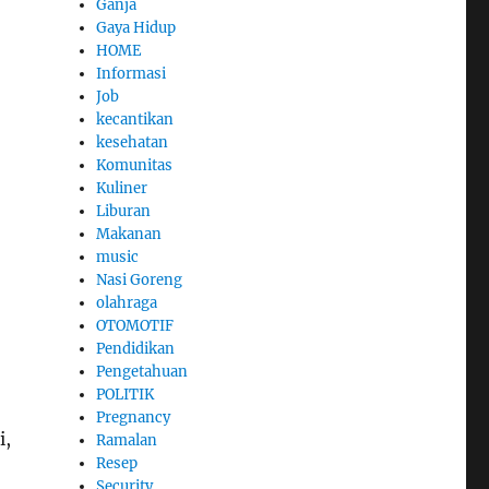
Ganja
Gaya Hidup
HOME
Informasi
Job
kecantikan
kesehatan
Komunitas
Kuliner
Liburan
Makanan
music
Nasi Goreng
olahraga
OTOMOTIF
Pendidikan
Pengetahuan
POLITIK
Pregnancy
i,
Ramalan
Resep
Security