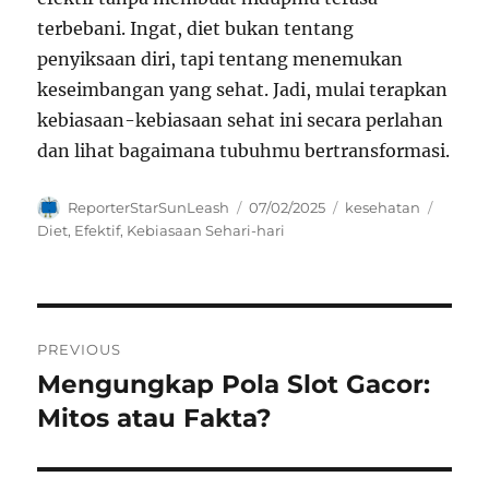
terbebani. Ingat, diet bukan tentang
penyiksaan diri, tapi tentang menemukan
keseimbangan yang sehat. Jadi, mulai terapkan
kebiasaan-kebiasaan sehat ini secara perlahan
dan lihat bagaimana tubuhmu bertransformasi.
Author
Posted
Categories
Tags
ReporterStarSunLeash
07/02/2025
kesehatan
on
Diet
,
Efektif
,
Kebiasaan Sehari-hari
Navigasi
PREVIOUS
pos
Mengungkap Pola Slot Gacor:
Previous
post:
Mitos atau Fakta?