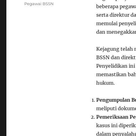
Pegawai BSSN
beberapa pegawa
serta direktur d
memulai penyel
dan menegakka
Kejagung telah
BSSN dan direkt
Penyelidikan in
memastikan bahw
hukum.
Pengumpulan B
meliputi dokume
Pemeriksaan P
kasus ini diper
dalam penyalah