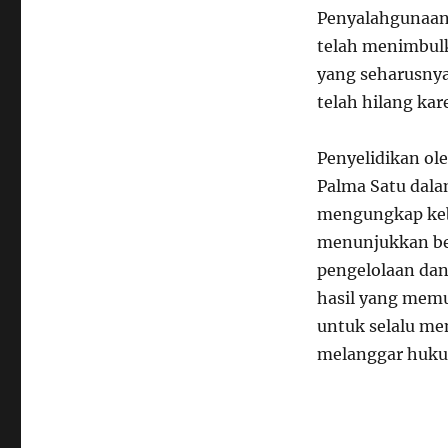
Penyalahgunaan 
telah menimbul
yang seharusny
telah hilang ka
Penyelidikan ol
Palma Satu dala
mengungkap keb
menunjukkan bet
pengelolaan dan
hasil yang memu
untuk selalu me
melanggar huk