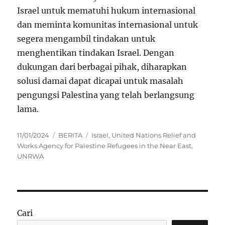
Israel untuk mematuhi hukum internasional
dan meminta komunitas internasional untuk
segera mengambil tindakan untuk
menghentikan tindakan Israel. Dengan
dukungan dari berbagai pihak, diharapkan
solusi damai dapat dicapai untuk masalah
pengungsi Palestina yang telah berlangsung
lama.
Posted
Categories
Tags
11/01/2024
BERITA
Israel
,
United Nations Relief and
on
Works Agency for Palestine Refugees in the Near East
,
UNRWA
Cari