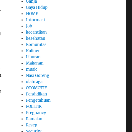
Ganja
Gaya Hidup
i
HOME
Informasi
Job
kecantikan
t
kesehatan
Komunitas
Kuliner
Liburan
Makanan
h
music
n
Nasi Goreng
olahraga
OTOMOTIF
t
Pendidikan
Pengetahuan
POLITIK
Pregnancy
Ramalan
i
Resep
Security