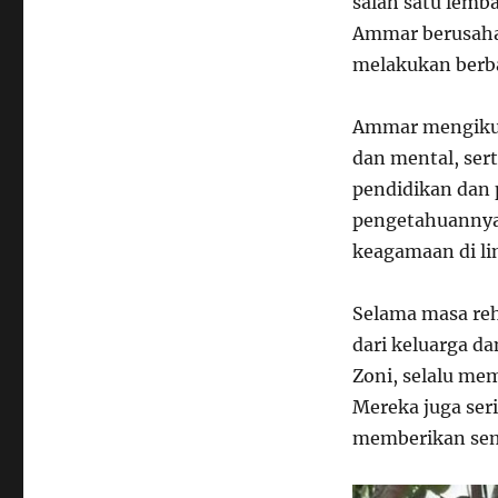
salah satu lemba
Ammar berusaha
melakukan berba
Ammar mengikuti
dan mental, sert
pendidikan dan 
pengetahuannya.
keagamaan di li
Selama masa re
dari keluarga d
Zoni, selalu me
Mereka juga ser
memberikan sem