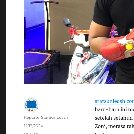
starsunleash.c
baru-baru ini m
Author
ReporterStarSunLeash
setelah setahun
Posted
12/13/2024
Zoni, merasa tak
on
Categories
BERITA