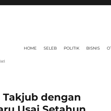
HOME
SELEB
POLITIK
BISNIS
O
Hari
 Takjub dengan
aru Usai Setahun