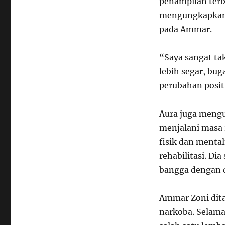
penampilan terb
mengungkapkan r
pada Ammar.
“Saya sangat ta
lebih segar, bu
perubahan positi
Aura juga meng
menjalani masa 
fisik dan menta
rehabilitasi. Di
bangga dengan d
Ammar Zoni dita
narkoba. Selama