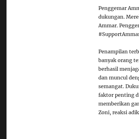
Penggemar Amma
dukungan. Merek
Ammar. Penggema
#SupportAmmar
Penampilan ter
banyak orang te
berhasil menjag
dan muncul deng
semangat. Dukun
faktor penting d
memberikan gam
Zoni, reaksi adi