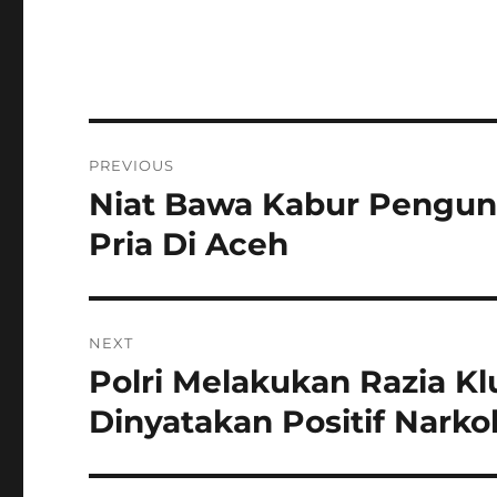
Navigasi
PREVIOUS
pos
Niat Bawa Kabur Pengung
Previous
post:
Pria Di Aceh
NEXT
Polri Melakukan Razia K
Next
post:
Dinyatakan Positif Narko