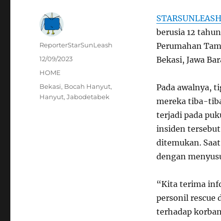
STARSUNLEAS
berusia 12 tahun
Author
ReporterStarSunLeash
Perumahan Tama
Posted
12/09/2023
Bekasi, Jawa Bar
on
Categories
HOME
Tags
Bekasi
,
Bocah Hanyut
,
Pada awalnya, ti
Hanyut
,
Jabodetabek
mereka tiba-tiba
terjadi pada puk
insiden tersebu
ditemukan. Saat
dengan menyusuri
“Kita terima inf
personil rescue
terhadap korban.