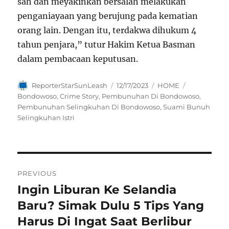
sah dan meyakinkan bersalah melakukan
penganiayaan yang berujung pada kematian
orang lain. Dengan itu, terdakwa dihukum 4
tahun penjara,” tutur Hakim Ketua Basman
dalam pembacaan keputusan.
Author
Posted
Categories
Tags
ReporterStarSunLeash
12/17/2023
HOME
on
Bondowoso
,
Crime Story
,
Pembunuhan Di Bondowoso
,
Pembunuhan Selingkuhan Di Bondowoso
,
Suami Bunuh
Selingkuhan Istri
Navigasi
PREVIOUS
pos
Ingin Liburan Ke Selandia
Previous
post:
Baru? Simak Dulu 5 Tips Yang
Harus Di Ingat Saat Berlibur