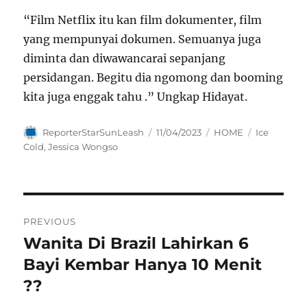
“Film Netflix itu kan film dokumenter, film
yang mempunyai dokumen. Semuanya juga
diminta dan diwawancarai sepanjang
persidangan. Begitu dia ngomong dan booming
kita juga enggak tahu .” Ungkap Hidayat.
Author
Posted
Categories
Tags
ReporterStarSunLeash
11/04/2023
HOME
Ice
on
Cold
,
Jessica Wongso
Navigasi
PREVIOUS
pos
Wanita Di Brazil Lahirkan 6
Previous
post:
Bayi Kembar Hanya 10 Menit
??