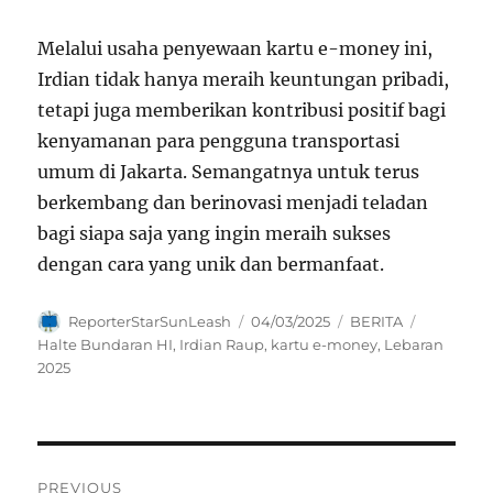
Melalui usaha penyewaan kartu e-money ini,
Irdian tidak hanya meraih keuntungan pribadi,
tetapi juga memberikan kontribusi positif bagi
kenyamanan para pengguna transportasi
umum di Jakarta. Semangatnya untuk terus
berkembang dan berinovasi menjadi teladan
bagi siapa saja yang ingin meraih sukses
dengan cara yang unik dan bermanfaat.
Author
Posted
Categories
Tags
ReporterStarSunLeash
04/03/2025
BERITA
on
Halte Bundaran HI
,
Irdian Raup
,
kartu e-money
,
Lebaran
2025
Navigasi
PREVIOUS