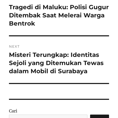
pos
Tragedi di Maluku: Polisi Gugur
Previous
post:
Ditembak Saat Melerai Warga
Bentrok
NEXT
Misteri Terungkap: Identitas
Next
post:
Sejoli yang Ditemukan Tewas
dalam Mobil di Surabaya
Cari