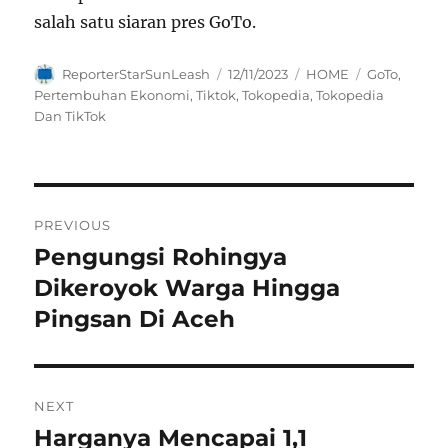
salah satu siaran pres GoTo.
Author
Posted
Categories
Tags
ReporterStarSunLeash
12/11/2023
HOME
GoTo
,
on
Pertembuhan Ekonomi
,
Tiktok
,
Tokopedia
,
Tokopedia
Dan TikTok
Navigasi
PREVIOUS
pos
Pengungsi Rohingya
Previous
post:
Dikeroyok Warga Hingga
Pingsan Di Aceh
NEXT
Harganya Mencapai 1,1
Next