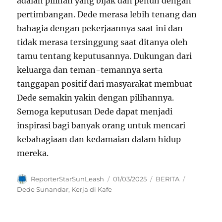
adalah pilihan yang bijak dan penuh dengan
pertimbangan. Dede merasa lebih tenang dan
bahagia dengan pekerjaannya saat ini dan
tidak merasa tersinggung saat ditanya oleh
tamu tentang keputusannya. Dukungan dari
keluarga dan teman-temannya serta
tanggapan positif dari masyarakat membuat
Dede semakin yakin dengan pilihannya.
Semoga keputusan Dede dapat menjadi
inspirasi bagi banyak orang untuk mencari
kebahagiaan dan kedamaian dalam hidup
mereka.
Author
Posted
Categories
Tags
ReporterStarSunLeash
01/03/2025
BERITA
on
Dede Sunandar
,
Kerja di Kafe