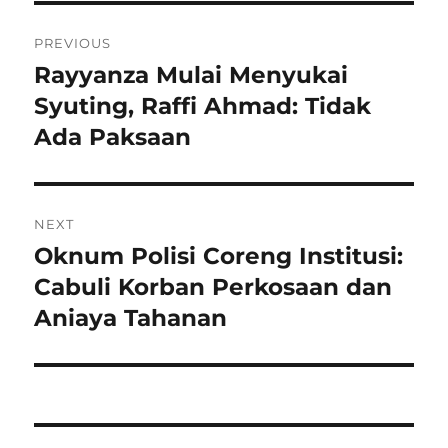
Navigasi
PREVIOUS
pos
Rayyanza Mulai Menyukai
Previous
post:
Syuting, Raffi Ahmad: Tidak
Ada Paksaan
NEXT
Oknum Polisi Coreng Institusi:
Next
post:
Cabuli Korban Perkosaan dan
Aniaya Tahanan