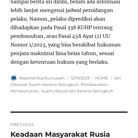
Sampai berita ini dirilis, belum ada informasi
lebih lanjut mengenai jadwal persidangan
pelaku. Namun, pelaku diprediksi akan
dihadapkan pada Pasal 338 KUHP tentang
pembunuhan, atau Pasal 458 Ayat (1) UU
Nomor 1/2023, yang bisa berakibat hukuman
penjara maksimal lima belas tahun, sesuai
dengan ketentuan hukum yang berlaku.
Author
Posted
Categories
Tags
ReporterStarSunLeash
12/19/2023
HOME
Istri
on
Dibacok Suami Karena Selingkuh
,
Pembacokan
,
Pembunuhan
,
Suami Bacok Istri Karena Selingkuh
Navigasi
PREVIOUS
pos
Keadaan Masyarakat Rusia
Previous