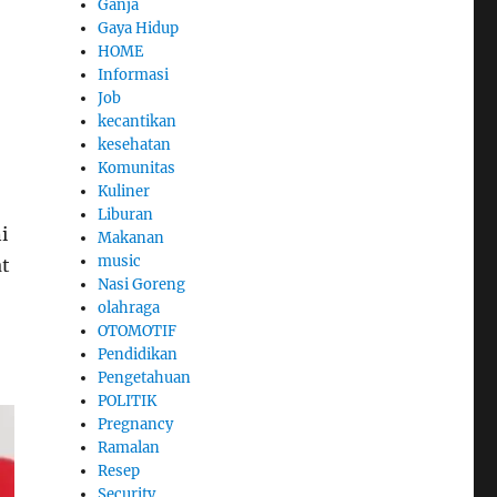
Ganja
Gaya Hidup
HOME
Informasi
Job
kecantikan
kesehatan
Komunitas
Kuliner
Liburan
i
Makanan
music
at
Nasi Goreng
olahraga
OTOMOTIF
Pendidikan
Pengetahuan
POLITIK
Pregnancy
Ramalan
Resep
Security