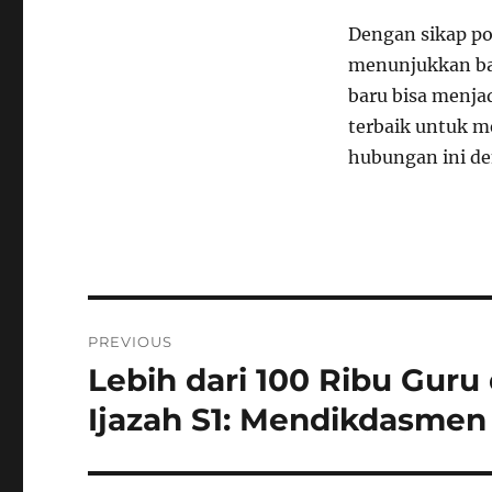
Dengan sikap po
menunjukkan bah
baru bisa menjad
terbaik untuk 
hubungan ini de
Navigasi
PREVIOUS
pos
Lebih dari 100 Ribu Guru
Previous
post:
Ijazah S1: Mendikdasmen