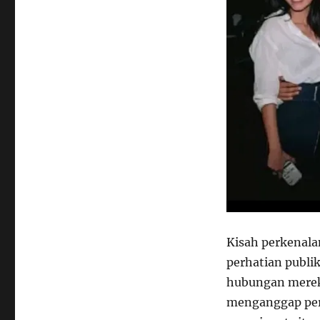
Kisah perkenala
perhatian publi
hubungan merek
menganggap perk