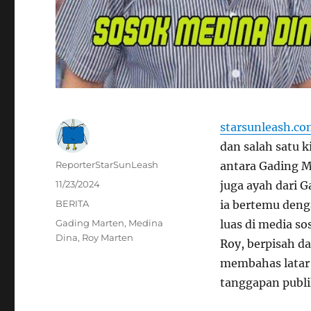
starsunleash.c
dan salah satu 
Author
ReporterStarSunLeash
antara Gading M
Posted
11/23/2024
juga ayah dari 
on
Categories
BERITA
ia bertemu deng
Tags
Gading Marten
,
Medina
luas di media so
Dina
,
Roy Marten
Roy, berpisah da
membahas latar 
tanggapan publi