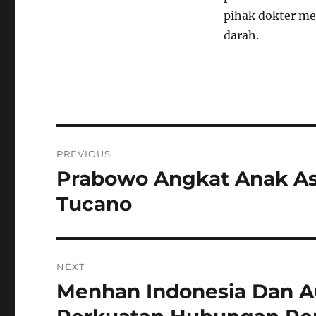
pihak dokter m
darah.
Navigasi
PREVIOUS
pos
Prabowo Angkat Anak Asu
Previous
post:
Tucano
NEXT
Menhan Indonesia Dan A
Next
post: