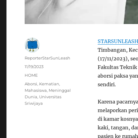
STARSUNLEAS
Timbangan, Keca
Author
ReporterStarSunLeash
(17/11/2023), s
Posted
11/19/2023
Fakultas Teknik 
on
Categories
HOME
aborsi paksa ya
Tags
Aborsi
,
Kematian
,
sendiri.
Mahasiswa
,
Meninggal
Dunia
,
Universitas
Karena pacarnya
Sriwijaya
melaporkan peri
di kamar kosnya
kaki, tangan, 
pasien ke rumah