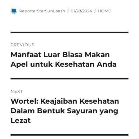
Author
Posted
Categories
ReporterStarSunLeash
01/28/2024
HOME
on
Navigasi
PREVIOUS
pos
Manfaat Luar Biasa Makan
Previous
post:
Apel untuk Kesehatan Anda
NEXT
Wortel: Keajaiban Kesehatan
Next
post:
Dalam Bentuk Sayuran yang
Lezat