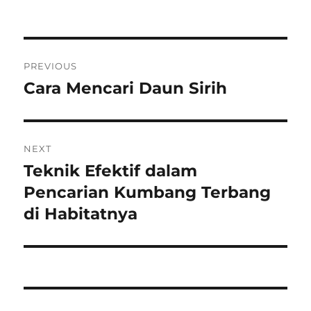
on
Navigasi
PREVIOUS
pos
Cara Mencari Daun Sirih
Previous
post:
NEXT
Teknik Efektif dalam
Next
post:
Pencarian Kumbang Terbang
di Habitatnya