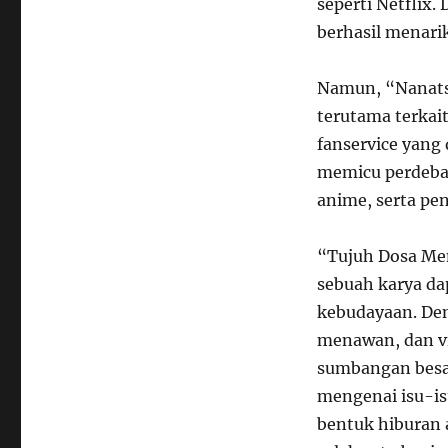
seperti Netflix.
berhasil menar
Namun, “Nanatsu
terutama terka
fanservice yang 
memicu perdebat
anime, serta pen
“Tujuh Dosa Me
sebuah karya da
kebudayaan. Deng
menawan, dan vi
sumbangan besar
mengenai isu-is
bentuk hiburan 