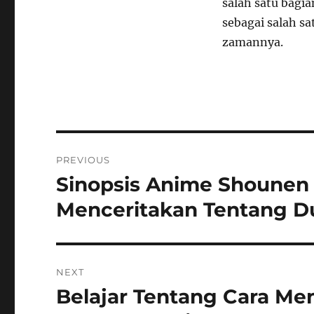
salah satu bagia
sebagai salah sa
zamannya.
Navigasi
PREVIOUS
pos
Sinopsis Anime Shounen
Previous
post:
Menceritakan Tentang D
NEXT
Belajar Tentang Cara M
Next
post: