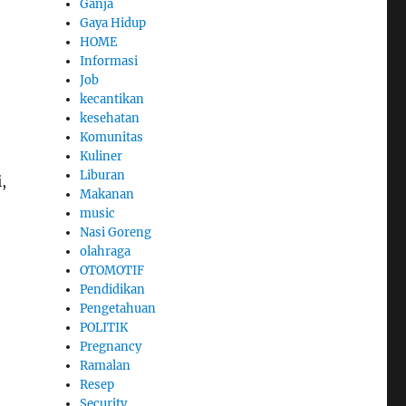
Ganja
Gaya Hidup
HOME
Informasi
Job
kecantikan
kesehatan
Komunitas
Kuliner
Liburan
,
Makanan
music
Nasi Goreng
olahraga
OTOMOTIF
Pendidikan
Pengetahuan
POLITIK
Pregnancy
Ramalan
Resep
Security