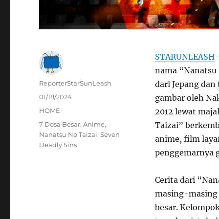
STARUNLEASH
–
nama “Nanatsu n
Author
ReporterStarSunLeash
dari Jepang dan
Posted
01/18/2024
gambar oleh Nak
on
Categories
HOME
2012 lewat maja
Tags
7 Dosa Besar
,
Anime
,
Taizai” berkemb
Nanatsu No Taizai
,
Seven
anime, film laya
Deadly Sins
penggemarnya g
Cerita dari “Na
masing-masing a
besar. Kelompok