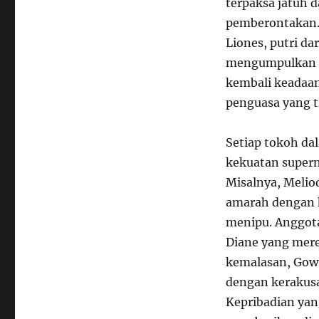
terpaksa jatuh 
pemberontakan. S
Liones, putri d
mengumpulkan 
kembali keadaan 
penguasa yang t
Setiap tokoh da
kekuatan supern
Misalnya, Meli
amarah dengan k
menipu. Anggot
Diane yang mere
kemalasan, Gow
dengan kerakus
Kepribadian yan