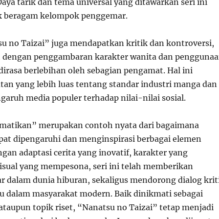
 Daya tarik dan tema universal yang ditawarkan seri ini
ik beragam kelompok penggemar.
 no Taizai” juga mendapatkan kritik dan kontroversi,
it dengan penggambaran karakter wanita dan pengguna
dirasa berlebihan oleh sebagian pengamat. Hal ini
an yang lebih luas tentang standar industri manga dan
garuh media populer terhadap nilai-nilai sosial.
matikan” merupakan contoh nyata dari bagaimana
pat dipengaruhi dan menginspirasi berbagai elemen
an adaptasi cerita yang inovatif, karakter yang
sual yang mempesona, seri ini telah memberikan
 dalam dunia hiburan, sekaligus mendorong dialog krit
u dalam masyarakat modern. Baik dinikmati sebagai
ataupun topik riset, “Nanatsu no Taizai” tetap menjadi