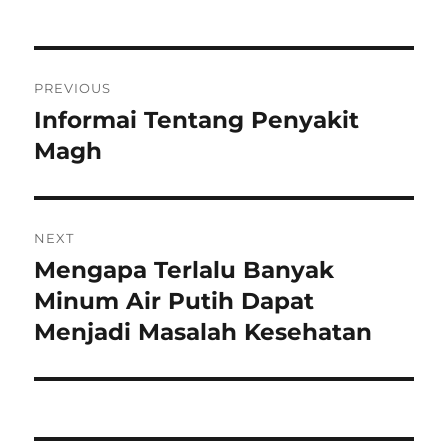
Navigasi
PREVIOUS
pos
Informai Tentang Penyakit
Previous
post:
Magh
NEXT
Mengapa Terlalu Banyak
Next
post:
Minum Air Putih Dapat
Menjadi Masalah Kesehatan