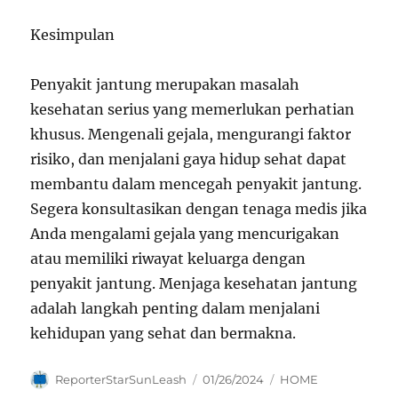
Kesimpulan
Penyakit jantung merupakan masalah
kesehatan serius yang memerlukan perhatian
khusus. Mengenali gejala, mengurangi faktor
risiko, dan menjalani gaya hidup sehat dapat
membantu dalam mencegah penyakit jantung.
Segera konsultasikan dengan tenaga medis jika
Anda mengalami gejala yang mencurigakan
atau memiliki riwayat keluarga dengan
penyakit jantung. Menjaga kesehatan jantung
adalah langkah penting dalam menjalani
kehidupan yang sehat dan bermakna.
Author
Posted
Categories
ReporterStarSunLeash
01/26/2024
HOME
on