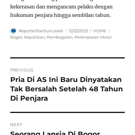
kekerasan dan mengancam pelaku dengan
hukuman penjara hingga sembilan tahun.
Author
Posted
Categories
Tags
ReporterStarSunLeash
12/23/2023
HOME
on
Bogor
,
Kepolisian
,
Pembegalan
,
Perampasan Motor
Navigasi
PREVIOUS
pos
Pria Di AS Ini Baru Dinyatakan
Previous
post:
Tak Bersalah Setelah 48 Tahun
Di Penjara
NEXT
Seorang Lansia Di Bogor
Next