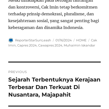
Meski dihadapkan pada berbagai tantangan
dan kontroversi, Cak Imin tetap berkomitmen
terhadap prinsip demokrasi, pluralisme, dan
kesejahteraan sosial, yang sangat penting bagi
keberagaman dan dinamika Indonesia.
Author
Posted
Categories
Tags
ReporterStarSunLeash
01/16/2024
HOME
Cak
on
Imin
,
Capres 2024
,
Cawapres 2024
,
Muhaimin Iskandar
Navigasi
PREVIOUS
pos
Sejarah Terbentuknya Kerajaan
Previous
post:
Terbesar Dan Terkuat Di
Nusantara, Majapahit