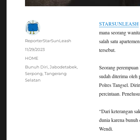
STARSUNLEASH
mana seorang wanita
Author
salah satu apartemen
ReporterStarSunLeash
Posted
tersebut.
11/29/2023
on
Categories
HOME
Tags
Seorang perempuan be
Bunuh Diri
,
Jabodetabek
,
Serpong
,
Tangerang
sudah diterima oleh
Selatan
Polres Tangsel. Dir
percintaan. Penelus
“Dari keterangan sa
dunia karena bunuh 
Wendi.