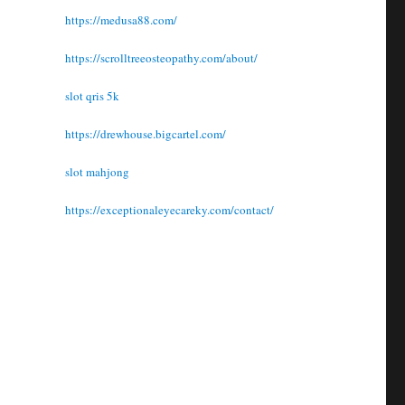
https://medusa88.com/
https://scrolltreeosteopathy.com/about/
slot qris 5k
https://drewhouse.bigcartel.com/
slot mahjong
https://exceptionaleyecareky.com/contact/