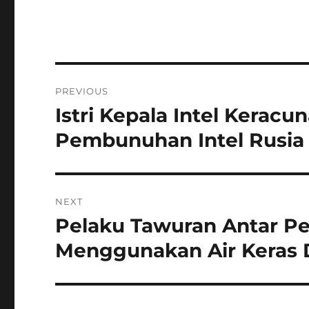
Navigasi
PREVIOUS
pos
Istri Kepala Intel Kerac
Previous
post:
Pembunuhan Intel Rusia
NEXT
Pelaku Tawuran Antar Pe
Next
post:
Menggunakan Air Keras 