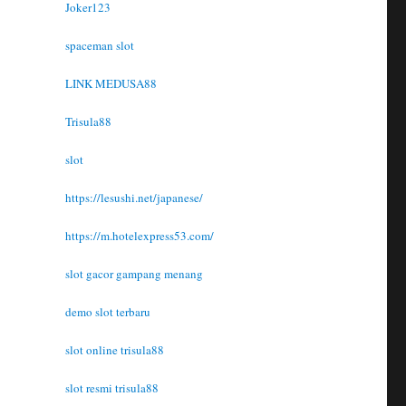
Joker123
spaceman slot
LINK MEDUSA88
Trisula88
slot
https://lesushi.net/japanese/
https://m.hotelexpress53.com/
slot gacor gampang menang
demo slot terbaru
slot online trisula88
slot resmi trisula88