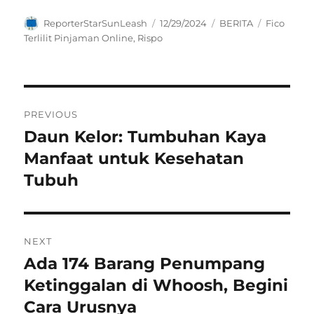
Author
Posted
Categories
Tags
ReporterStarSunLeash
12/29/2024
BERITA
Fico
on
Terlilit Pinjaman Online
,
Rispo
Navigasi
PREVIOUS
pos
Daun Kelor: Tumbuhan Kaya
Previous
post:
Manfaat untuk Kesehatan
Tubuh
NEXT
Ada 174 Barang Penumpang
Next
post:
Ketinggalan di Whoosh, Begini
Cara Urusnya