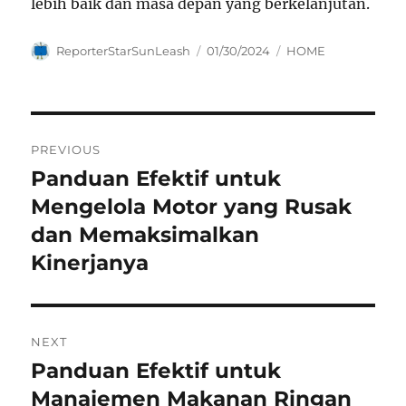
lebih baik dan masa depan yang berkelanjutan.
Author
Posted
Categories
ReporterStarSunLeash
01/30/2024
HOME
on
Navigasi
PREVIOUS
pos
Panduan Efektif untuk
Previous
post:
Mengelola Motor yang Rusak
dan Memaksimalkan
Kinerjanya
NEXT
Panduan Efektif untuk
Next
post:
Manajemen Makanan Ringan