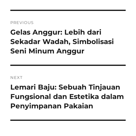
Navigasi
PREVIOUS
pos
Gelas Anggur: Lebih dari
Previous
post:
Sekadar Wadah, Simbolisasi
Seni Minum Anggur
NEXT
Lemari Baju: Sebuah Tinjauan
Next
post:
Fungsional dan Estetika dalam
Penyimpanan Pakaian