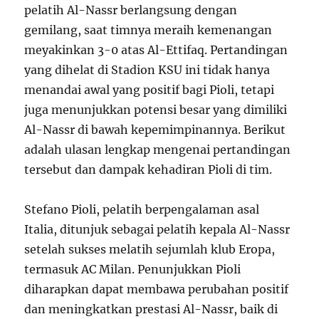
pelatih Al-Nassr berlangsung dengan
gemilang, saat timnya meraih kemenangan
meyakinkan 3-0 atas Al-Ettifaq. Pertandingan
yang dihelat di Stadion KSU ini tidak hanya
menandai awal yang positif bagi Pioli, tetapi
juga menunjukkan potensi besar yang dimiliki
Al-Nassr di bawah kepemimpinannya. Berikut
adalah ulasan lengkap mengenai pertandingan
tersebut dan dampak kehadiran Pioli di tim.
Stefano Pioli, pelatih berpengalaman asal
Italia, ditunjuk sebagai pelatih kepala Al-Nassr
setelah sukses melatih sejumlah klub Eropa,
termasuk AC Milan. Penunjukkan Pioli
diharapkan dapat membawa perubahan positif
dan meningkatkan prestasi Al-Nassr, baik di