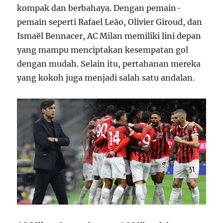
kompak dan berbahaya. Dengan pemain-
pemain seperti Rafael Leão, Olivier Giroud, dan
Ismaël Bennacer, AC Milan memiliki lini depan
yang mampu menciptakan kesempatan gol
dengan mudah. Selain itu, pertahanan mereka
yang kokoh juga menjadi salah satu andalan.