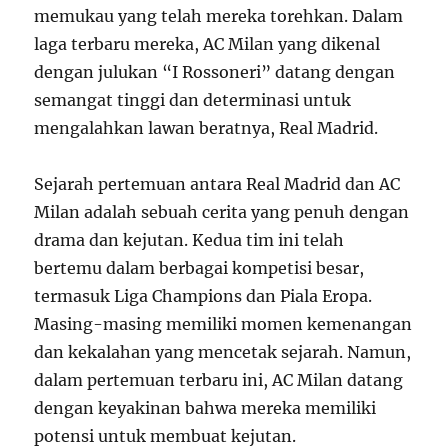
memukau yang telah mereka torehkan. Dalam
laga terbaru mereka, AC Milan yang dikenal
dengan julukan “I Rossoneri” datang dengan
semangat tinggi dan determinasi untuk
mengalahkan lawan beratnya, Real Madrid.
Sejarah pertemuan antara Real Madrid dan AC
Milan adalah sebuah cerita yang penuh dengan
drama dan kejutan. Kedua tim ini telah
bertemu dalam berbagai kompetisi besar,
termasuk Liga Champions dan Piala Eropa.
Masing-masing memiliki momen kemenangan
dan kekalahan yang mencetak sejarah. Namun,
dalam pertemuan terbaru ini, AC Milan datang
dengan keyakinan bahwa mereka memiliki
potensi untuk membuat kejutan.