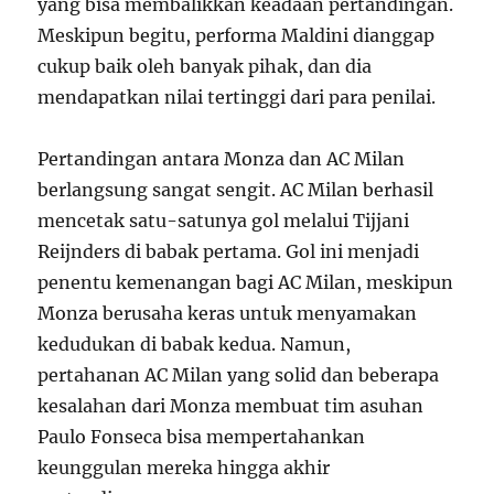
yang bisa membalikkan keadaan pertandingan.
Meskipun begitu, performa Maldini dianggap
cukup baik oleh banyak pihak, dan dia
mendapatkan nilai tertinggi dari para penilai.
Pertandingan antara Monza dan AC Milan
berlangsung sangat sengit. AC Milan berhasil
mencetak satu-satunya gol melalui Tijjani
Reijnders di babak pertama. Gol ini menjadi
penentu kemenangan bagi AC Milan, meskipun
Monza berusaha keras untuk menyamakan
kedudukan di babak kedua. Namun,
pertahanan AC Milan yang solid dan beberapa
kesalahan dari Monza membuat tim asuhan
Paulo Fonseca bisa mempertahankan
keunggulan mereka hingga akhir