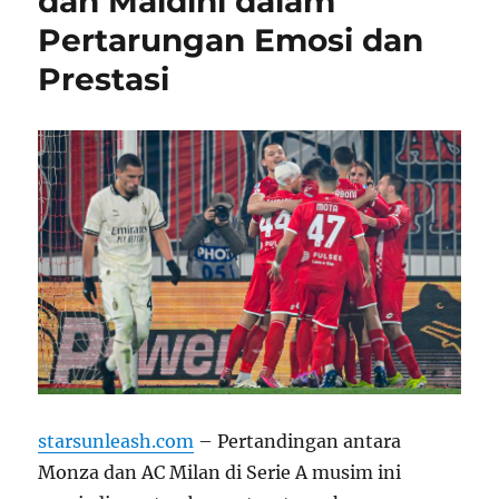
dan Maldini dalam
Pertarungan Emosi dan
Prestasi
starsunleash.com
– Pertandingan antara
Monza dan AC Milan di Serie A musim ini