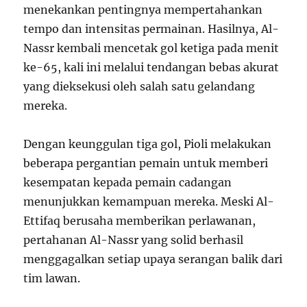
menekankan pentingnya mempertahankan
tempo dan intensitas permainan. Hasilnya, Al-
Nassr kembali mencetak gol ketiga pada menit
ke-65, kali ini melalui tendangan bebas akurat
yang dieksekusi oleh salah satu gelandang
mereka.
Dengan keunggulan tiga gol, Pioli melakukan
beberapa pergantian pemain untuk memberi
kesempatan kepada pemain cadangan
menunjukkan kemampuan mereka. Meski Al-
Ettifaq berusaha memberikan perlawanan,
pertahanan Al-Nassr yang solid berhasil
menggagalkan setiap upaya serangan balik dari
tim lawan.