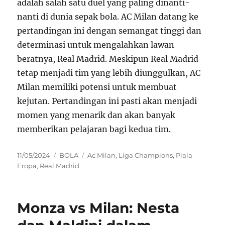
adalah salah satu duel yang paling dinanti-
nanti di dunia sepak bola. AC Milan datang ke
pertandingan ini dengan semangat tinggi dan
determinasi untuk mengalahkan lawan
beratnya, Real Madrid. Meskipun Real Madrid
tetap menjadi tim yang lebih diunggulkan, AC
Milan memiliki potensi untuk membuat
kejutan. Pertandingan ini pasti akan menjadi
momen yang menarik dan akan banyak
memberikan pelajaran bagi kedua tim.
Posted
Categories
Tags
11/05/2024
BOLA
Ac Milan
,
Liga Champions
,
Piala
on
Eropa
,
Real Madrid
Monza vs Milan: Nesta