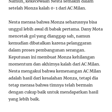
Namun, kekecewaan Nesta semakin dalam
setelah Monza kalah 0-1 dari AC Milan.
Nesta merasa bahwa Monza seharusnya bisa
unggul lebih awal di babak pertama. Dany Mota
mencetak gol yang dianggap sah, namun
kemudian dibatalkan karena pelanggaran
dalam proses pembangunan serangan.
Keputusan ini membuat Monza kehilangan
momentum dan akhirnya kalah dari AC Milan.
Nesta mengakui bahwa kemenangan AC Milan
adalah hasil dari kesalahan Monza, tetapi dia
tetap merasa bahwa timnya telah bermain
dengan cukup baik untuk mendapatkan hasil
yang lebih baik.