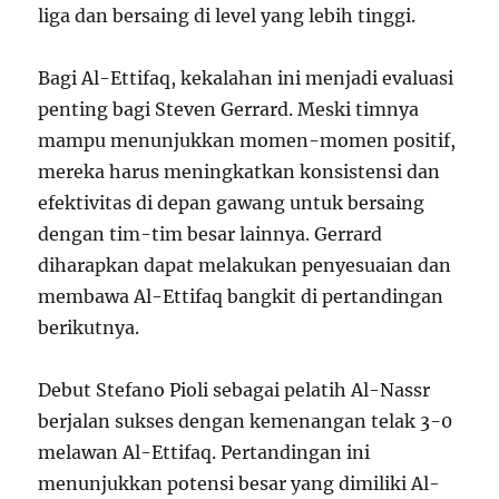
liga dan bersaing di level yang lebih tinggi.
Bagi Al-Ettifaq, kekalahan ini menjadi evaluasi
penting bagi Steven Gerrard. Meski timnya
mampu menunjukkan momen-momen positif,
mereka harus meningkatkan konsistensi dan
efektivitas di depan gawang untuk bersaing
dengan tim-tim besar lainnya. Gerrard
diharapkan dapat melakukan penyesuaian dan
membawa Al-Ettifaq bangkit di pertandingan
berikutnya.
Debut Stefano Pioli sebagai pelatih Al-Nassr
berjalan sukses dengan kemenangan telak 3-0
melawan Al-Ettifaq. Pertandingan ini
menunjukkan potensi besar yang dimiliki Al-