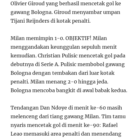
Olivier Giroud yang berhasil mencetak gol ke
gawang Bologna. Giroud menyambar umpan
Tijani Reijnders di kotak penalti.
Milan memimpin 1-0. OBJEKTIF! Milan
menggandakan keunggulan sepuluh menit
kemudian. Christian Pulisic mencetak gol pada
debutnya di Serie A. Pulisic membobol gawang
Bologna dengan tembakan dari luar kotak
penalti. Milan menang 2-0 hingga jeda.
Bologna mencoba bangkit di awal babak kedua.
Tendangan Dan Ndoye di menit ke-60 masih
melenceng dari tiang gawang Milan. Tim tamu
nyaris mencetak gol di menit ke-90: Rafael
Leao memasuki area penalti dan menendang