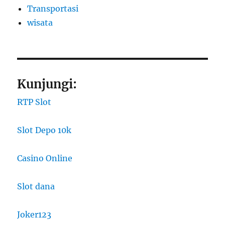
Transportasi
wisata
Kunjungi:
RTP Slot
Slot Depo 10k
Casino Online
Slot dana
Joker123