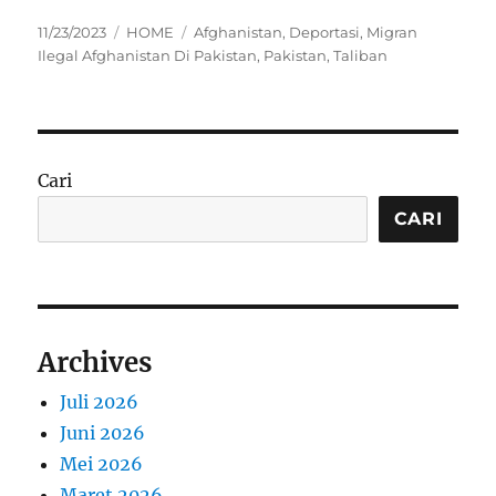
Posted
Categories
Tags
11/23/2023
HOME
Afghanistan
,
Deportasi
,
Migran
on
Ilegal Afghanistan Di Pakistan
,
Pakistan
,
Taliban
Cari
CARI
Archives
Juli 2026
Juni 2026
Mei 2026
Maret 2026