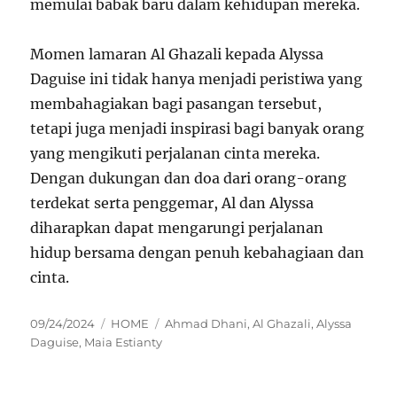
memulai babak baru dalam kehidupan mereka.
Momen lamaran Al Ghazali kepada Alyssa
Daguise ini tidak hanya menjadi peristiwa yang
membahagiakan bagi pasangan tersebut,
tetapi juga menjadi inspirasi bagi banyak orang
yang mengikuti perjalanan cinta mereka.
Dengan dukungan dan doa dari orang-orang
terdekat serta penggemar, Al dan Alyssa
diharapkan dapat mengarungi perjalanan
hidup bersama dengan penuh kebahagiaan dan
cinta.
Posted
Categories
Tags
09/24/2024
HOME
Ahmad Dhani
,
Al Ghazali
,
Alyssa
on
Daguise
,
Maia Estianty