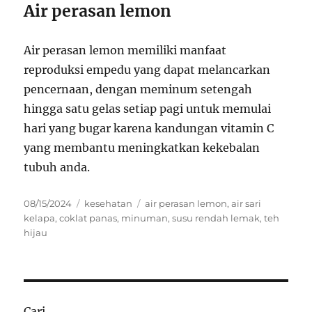
Air perasan lemon
Air perasan lemon memiliki manfaat
reproduksi empedu yang dapat melancarkan
pencernaan, dengan meminum setengah
hingga satu gelas setiap pagi untuk memulai
hari yang bugar karena kandungan vitamin C
yang membantu meningkatkan kekebalan
tubuh anda.
Posted
Categories
Tags
08/15/2024
kesehatan
air perasan lemon
,
air sari
on
kelapa
,
coklat panas
,
minuman
,
susu rendah lemak
,
teh
hijau
Cari