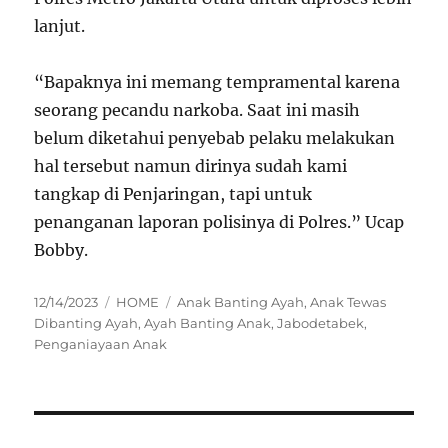
lanjut.
“Bapaknya ini memang tempramental karena
seorang pecandu narkoba. Saat ini masih
belum diketahui penyebab pelaku melakukan
hal tersebut namun dirinya sudah kami
tangkap di Penjaringan, tapi untuk
penanganan laporan polisinya di Polres.” Ucap
Bobby.
Posted
Categories
Tags
12/14/2023
HOME
Anak Banting Ayah
,
Anak Tewas
on
Dibanting Ayah
,
Ayah Banting Anak
,
Jabodetabek
,
Penganiayaan Anak