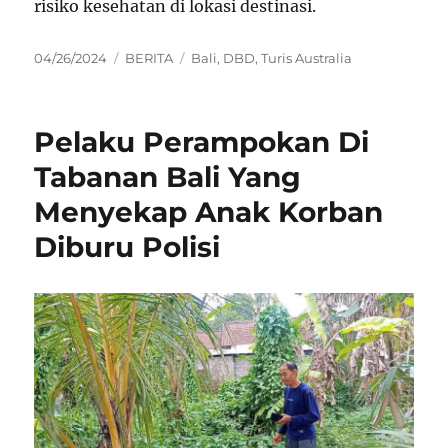
risiko kesehatan di lokasi destinasi.
Posted
Categories
Tags
04/26/2024
BERITA
Bali
,
DBD
,
Turis Australia
on
Pelaku Perampokan Di
Tabanan Bali Yang
Menyekap Anak Korban
Diburu Polisi