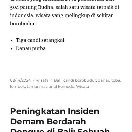
504 patung Budha, salah satu wisata terbaik di
indonesia, wisata yang melingkup di sekitar
borobudur:
Tiga candi serangkai
Danau purba
Posted
Categories
Tags
08/14/2024
wisata
Bali
,
candi borobudur
,
danau toba
,
on
lombok
,
taman nasional komodo
,
Wisata
Peningkatan Insiden
Demam Berdarah
Dengue di Bali: Sebuah