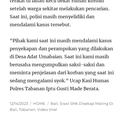
terikat di lahan kecil dekat rumah korban
setelah warga sekitar melakukan pencarian.
Saat ini, polisi masih menyelidiki dan
mendalami kasus tersebut.
“Pihak kami saat ini masih mendalami kasus
penyekapan dan perampokan yang dilakukan
di Desa Adat Umabaian. Saat ini kami masih
berusaha mengumpulkan saksi-saksi dan
meminta penjelasan dari korban yang saat ini
sedang mengalami syok.” Ucap Kasi Humas
Polres Tabanan Iptu Gusti Made Berata.
Posted
Categories
Tags
12/14/2023
HOME
Bali
,
Siswi SMk Disekap Maling Di
on
Bali
,
Tabanan
,
Video Viral