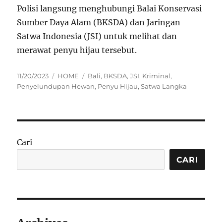
Polisi langsung menghubungi Balai Konservasi
Sumber Daya Alam (BKSDA) dan Jaringan
Satwa Indonesia (JSI) untuk melihat dan
merawat penyu hijau tersebut.
Posted
Categories
Tags
11/20/2023
HOME
Bali
,
BKSDA
,
JSI
,
Kriminal
,
on
Penyelundupan Hewan
,
Penyu Hijau
,
Satwa Langka
Cari
CARI