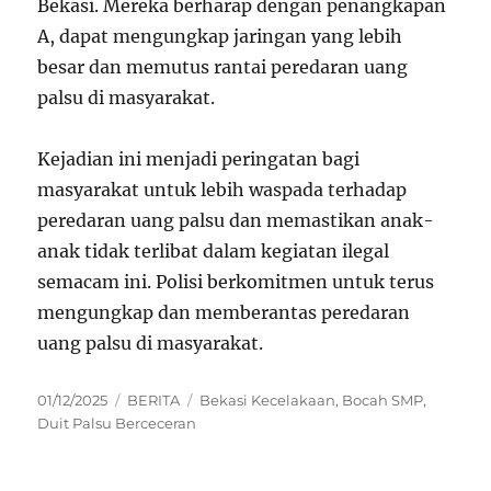
Bekasi. Mereka berharap dengan penangkapan
A, dapat mengungkap jaringan yang lebih
besar dan memutus rantai peredaran uang
palsu di masyarakat.
Kejadian ini menjadi peringatan bagi
masyarakat untuk lebih waspada terhadap
peredaran uang palsu dan memastikan anak-
anak tidak terlibat dalam kegiatan ilegal
semacam ini. Polisi berkomitmen untuk terus
mengungkap dan memberantas peredaran
uang palsu di masyarakat.
Posted
Categories
Tags
01/12/2025
BERITA
Bekasi Kecelakaan
,
Bocah SMP
,
on
Duit Palsu Berceceran