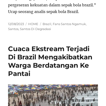
pergeseran kekuatan dalam sepak bola brazil.”
Ucap seorang analis sepak bola Brazil.
Posted
Categories
Tags
12/08/2023
HOME
Brazil
,
Fans Santos Ngamuk
,
on
Santos
,
Santos Di Degradasi
Cuaca Ekstream Terjadi
Di Brazil Mengakibatkan
Warga Berdatangan Ke
Pantai