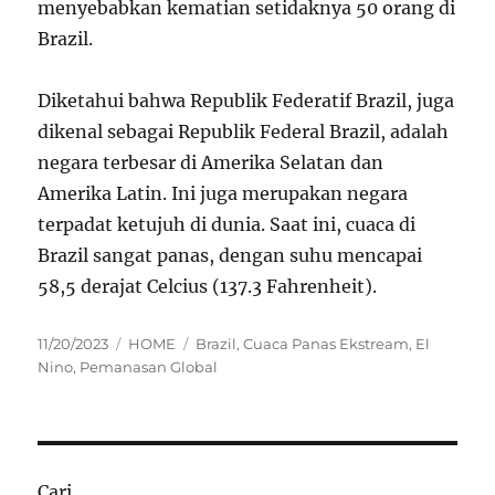
menyebabkan kematian setidaknya 50 orang di
Brazil.
Diketahui bahwa Republik Federatif Brazil, juga
dikenal sebagai Republik Federal Brazil, adalah
negara terbesar di Amerika Selatan dan
Amerika Latin. Ini juga merupakan negara
terpadat ketujuh di dunia. Saat ini, cuaca di
Brazil sangat panas, dengan suhu mencapai
58,5 derajat Celcius (137.3 Fahrenheit).
Posted
Categories
Tags
11/20/2023
HOME
Brazil
,
Cuaca Panas Ekstream
,
El
on
Nino
,
Pemanasan Global
Cari