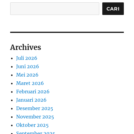
CARI
Archives
Juli 2026
Juni 2026
Mei 2026
Maret 2026
Februari 2026
Januari 2026
Desember 2025
November 2025
Oktober 2025
September 2025