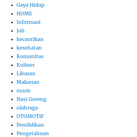
Gaya Hidup
HOME
Informasi
Job
kecantikan
kesehatan
Komunitas
Kuliner
Liburan
Makanan
music
Nasi Goreng
olahraga
OTOMOTIF
Pendidikan
Pengetahuan