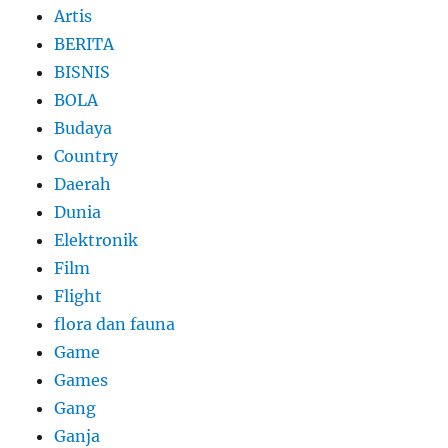
Artis
BERITA
BISNIS
BOLA
Budaya
Country
Daerah
Dunia
Elektronik
Film
Flight
flora dan fauna
Game
Games
Gang
Ganja