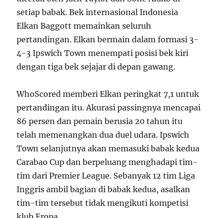
setiap babak. Bek internasional Indonesia
Elkan Baggott memainkan seluruh
pertandingan. Elkan bermain dalam formasi 3-
4-3 Ipswich Town menempati posisi bek kiri
dengan tiga bek sejajar di depan gawang.
WhoScored memberi Elkan peringkat 7,1 untuk
pertandingan itu. Akurasi passingnya mencapai
86 persen dan pemain berusia 20 tahun itu
telah memenangkan dua duel udara. Ipswich
Town selanjutnya akan memasuki babak kedua
Carabao Cup dan berpeluang menghadapi tim-
tim dari Premier League. Sebanyak 12 tim Liga
Inggris ambil bagian di babak kedua, asalkan
tim-tim tersebut tidak mengikuti kompetisi
klub Eropa.