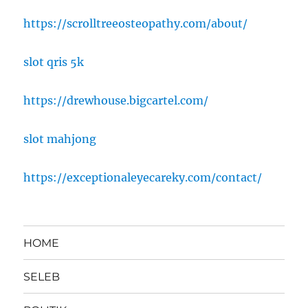
https://scrolltreeosteopathy.com/about/
slot qris 5k
https://drewhouse.bigcartel.com/
slot mahjong
https://exceptionaleyecareky.com/contact/
HOME
SELEB