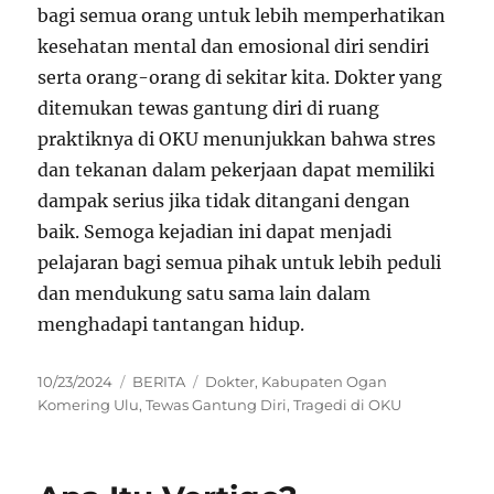
bagi semua orang untuk lebih memperhatikan
kesehatan mental dan emosional diri sendiri
serta orang-orang di sekitar kita. Dokter yang
ditemukan tewas gantung diri di ruang
praktiknya di OKU menunjukkan bahwa stres
dan tekanan dalam pekerjaan dapat memiliki
dampak serius jika tidak ditangani dengan
baik. Semoga kejadian ini dapat menjadi
pelajaran bagi semua pihak untuk lebih peduli
dan mendukung satu sama lain dalam
menghadapi tantangan hidup.
Posted
Categories
Tags
10/23/2024
BERITA
Dokter
,
Kabupaten Ogan
on
Komering Ulu
,
Tewas Gantung Diri
,
Tragedi di OKU