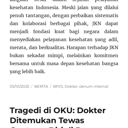
kesehatan Indonesia. Meski jalan yang dilalui
penuh tantangan, dengan perbaikan sistematis
dan kolaborasi berbagai pihak, JKN dapat
menjadi fondasi kuat bagi negara dalam
menyediakan pelayanan kesehatan yang adil,
merata, dan berkualitas. Harapan terhadap JKN
bukan sekadar mimpi, melainkan komitmen
bersama untuk masa depan kesehatan bangsa
yang lebih baik.
Posted
Categories
Tags
05/10/2025
BERITA
BPJS
,
Dokter
,
oknum internal
on
Tragedi di OKU: Dokter
Ditemukan Tewas