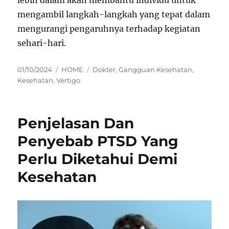
lebih dalam akan membantu individu untuk
mengambil langkah-langkah yang tepat dalam
mengurangi pengaruhnya terhadap kegiatan
sehari-hari.
Posted
Categories
Tags
01/10/2024
HOME
Dokter
,
Gangguan Kesehatan
,
on
Kesehatan
,
Vertigo
Penjelasan Dan
Penyebab PTSD Yang
Perlu Diketahui Demi
Kesehatan