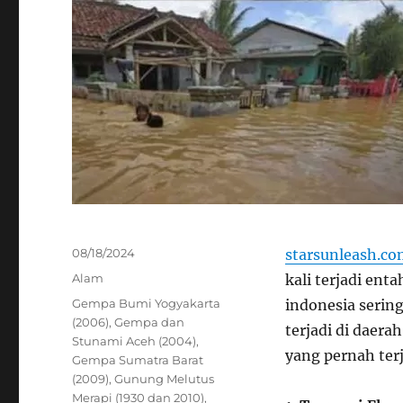
Posted
08/18/2024
starsunleash.c
on
Categories
Alam
kali terjadi enta
Tags
Gempa Bumi Yogyakarta
indonesia serin
(2006)
,
Gempa dan
terjadi di daera
Stunami Aceh (2004)
,
yang pernah terj
Gempa Sumatra Barat
(2009)
,
Gunung Melutus
Merapi (1930 dan 2010)
,