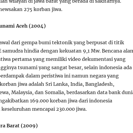
ah wilayah di jawa barat yang berada di sakitarnya.
enewsakan 275 korban jiwa.
tunami Aceh (2004)
rawal dari gempa bumi tektonik yang berpusat di titik
 E samudra hindia dengan kekuatan 9,1 Mw. Bencana ala
istiwa pertama yang memiliki video dekumentasi yang
ginya tsunami yang sangat besar, selain indonesia ada
berdampak dalam peristiwa ini namun negara yang
orban jiwa adalah Sri Lanka, India, Bangladesh,
ewa, Malaysia, dan Somalia, berdasarkan data bank duni
engakibatkan 169.000 korban jiwa dari indonesia
 keseluruhan mencapai 230.000 jiwa.
ra Barat (2009)