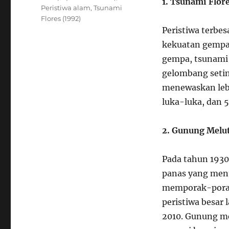
1. Tsunami Flor
Peristiwa alam
,
Tsunami
Flores (1992)
Peristiwa terbes
kekuatan gempa 
gempa, tsunami 
gelombang setin
menewaskan lebi
luka-luka, dan 
2. Gunung Melut
Pada tahun 1930
panas yang menu
memporak-poran
peristiwa besar
2010. Gunung me