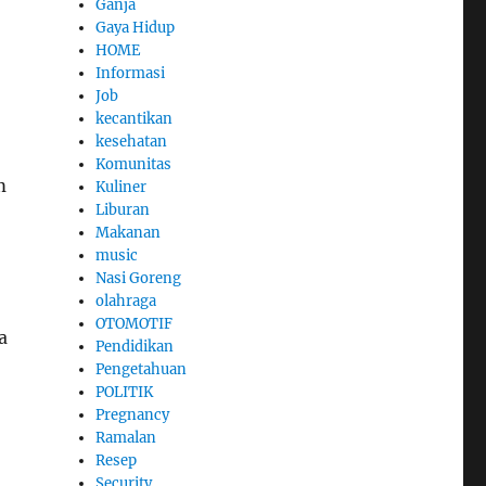
Ganja
Gaya Hidup
HOME
Informasi
Job
kecantikan
kesehatan
Komunitas
m
Kuliner
Liburan
Makanan
music
Nasi Goreng
olahraga
OTOMOTIF
a
Pendidikan
Pengetahuan
POLITIK
Pregnancy
Ramalan
Resep
Security