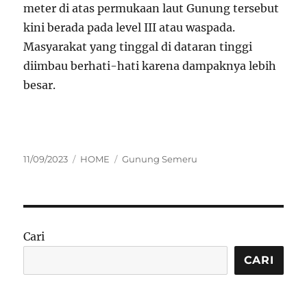
meter di atas permukaan laut Gunung tersebut
kini berada pada level III atau waspada.
Masyarakat yang tinggal di dataran tinggi
diimbau berhati-hati karena dampaknya lebih
besar.
Posted
Categories
Tags
11/09/2023
HOME
Gunung Semeru
on
Cari
CARI