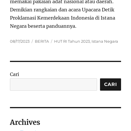
memakai pakaian adat nasional atau daerah.
Demikian rangkaian dan acara Upacara Detik
Proklamasi Kemerdekaan Indonesia di Istana
Negara beserta panduannya.
Posted
Categories
Tags
08/17/2023
BERITA
HUT RI Tahun 2023
,
Istana Negara
on
Cari
CARI
Archives