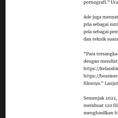
pornografi.” Uc
Ade juga menyat
pria sebagai sut
pria sebagai pe
dan teknik suar
“Para tersangka
dengan mendistr
https://kelassb
https://bossinem
filmnya.” Lanjut
Semenjak 2022, 
membuat 120 fil
menghasilkan hi