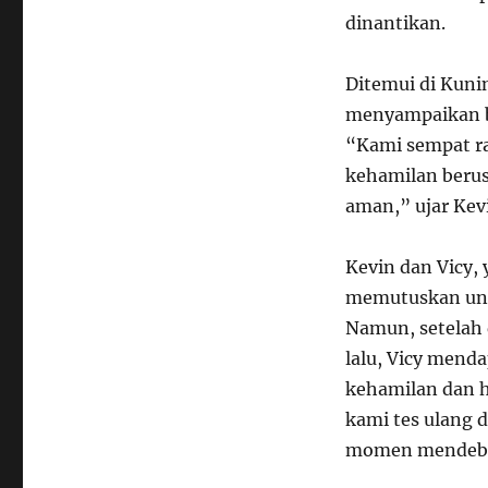
dinantikan.
Ditemui di Kuni
menyampaikan ba
“Kami sempat ra
kehamilan berus
aman,” ujar Kev
Kevin dan Vicy,
memutuskan unt
Namun, setelah 
lalu, Vicy mend
kehamilan dan h
kami tes ulang 
momen mendebar