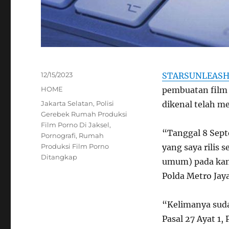
Posted
12/15/2023
STARSUNLEAS
on
Categories
HOME
pembuatan film 
Tags
Jakarta Selatan
,
Polisi
dikenal telah me
Gerebek Rumah Produksi
Film Porno Di Jaksel
,
“Tanggal 8 Sept
Pornografi
,
Rumah
Produksi Film Porno
yang saya rilis 
Ditangkap
umum) pada kant
Polda Metro Jay
“Kelimanya suda
Pasal 27 Ayat 1,