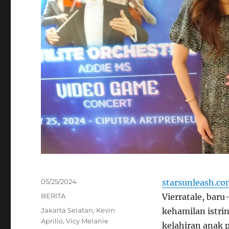
Posted
05/25/2024
starsunleash.c
on
Categories
BERITA
Vierratale, bar
Tags
Jakarta Selatan
,
Kevin
kehamilan istri
Aprilio
,
Vicy Melanie
kelahiran anak