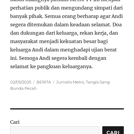
perhatian publik dan mengundang simpati dari
banyak pihak. Semua orang berharap agar Andi
segera ditemukan dalam keadaan selamat. Doa
dan dukungan dari keluarga, rekan kerja, dan
masyarakat menjadi kekuatan besar bagi
keluarga Andi dalam menghadapi ujian berat
ini. Semoga Andi segera kembali dengan
selamat ke pangkuan keluarganya.
Posted
Categories
Tags
02/05/2025
BERITA
Jurnalis Metro
,
Tangis Sang
on
Bunda Pecah
Cari
CARI