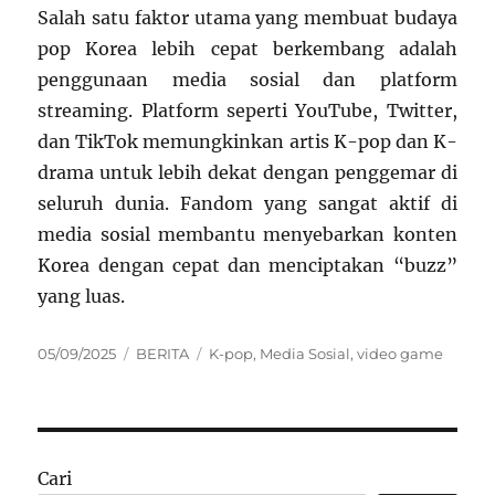
Salah satu faktor utama yang membuat budaya
pop Korea lebih cepat berkembang adalah
penggunaan media sosial dan platform
streaming. Platform seperti YouTube, Twitter,
dan TikTok memungkinkan artis K-pop dan K-
drama untuk lebih dekat dengan penggemar di
seluruh dunia. Fandom yang sangat aktif di
media sosial membantu menyebarkan konten
Korea dengan cepat dan menciptakan “buzz”
yang luas.
Posted
Categories
Tags
05/09/2025
BERITA
K-pop
,
Media Sosial
,
video game
on
Cari