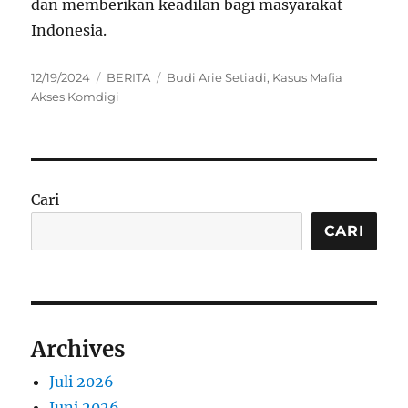
dan memberikan keadilan bagi masyarakat
Indonesia.
Posted
Categories
Tags
12/19/2024
BERITA
Budi Arie Setiadi
,
Kasus Mafia
on
Akses Komdigi
Cari
CARI
Archives
Juli 2026
Juni 2026