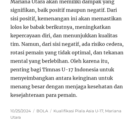
Mariana Utara akan memiliki dampak yang
signifikan, baik positif maupun negatif. Dari
sisi positif, kemenangan ini akan memastikan
lolos ke babak berikutnya, meningkatkan
kepercayaan diri, dan menunjukkan kualitas
tim. Namun, dari sisi negatif, ada risiko cedera,
rotasi pemain yang tidak optimal, dan tekanan
mental yang berlebihan. Oleh karena itu,
penting bagi Timnas U-17 Indonesia untuk
menyeimbangkan antara keinginan untuk
menang besar dengan menjaga kesehatan dan
kesejahteraan para pemain.
Posted
Categories
Tags
10/25/2024
BOLA
Kualifikasi Piala Asia U-17
,
Mariana
on
Utara