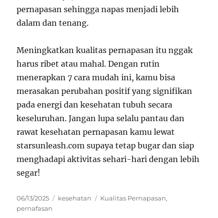
pernapasan sehingga napas menjadi lebih
dalam dan tenang.
Meningkatkan kualitas pernapasan itu nggak
harus ribet atau mahal. Dengan rutin
menerapkan 7 cara mudah ini, kamu bisa
merasakan perubahan positif yang signifikan
pada energi dan kesehatan tubuh secara
keseluruhan. Jangan lupa selalu pantau dan
rawat kesehatan pernapasan kamu lewat
starsunleash.com supaya tetap bugar dan siap
menghadapi aktivitas sehari-hari dengan lebih
segar!
Posted
Categories
Tags
06/13/2025
kesehatan
Kualitas Pernapasan
,
on
pernafasan