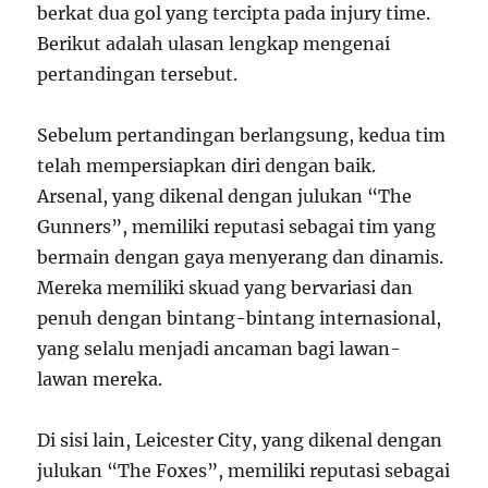
berkat dua gol yang tercipta pada injury time.
Berikut adalah ulasan lengkap mengenai
pertandingan tersebut.
Sebelum pertandingan berlangsung, kedua tim
telah mempersiapkan diri dengan baik.
Arsenal, yang dikenal dengan julukan “The
Gunners”, memiliki reputasi sebagai tim yang
bermain dengan gaya menyerang dan dinamis.
Mereka memiliki skuad yang bervariasi dan
penuh dengan bintang-bintang internasional,
yang selalu menjadi ancaman bagi lawan-
lawan mereka.
Di sisi lain, Leicester City, yang dikenal dengan
julukan “The Foxes”, memiliki reputasi sebagai