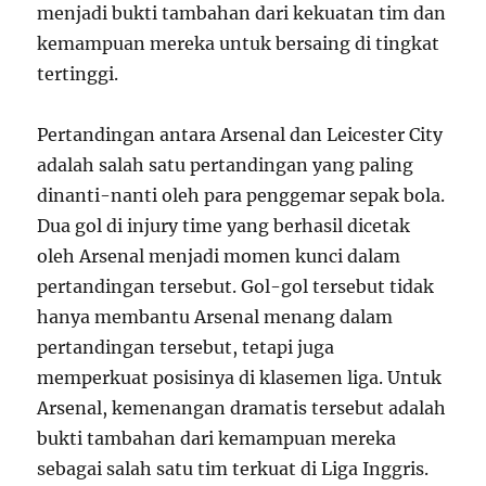
menjadi bukti tambahan dari kekuatan tim dan
kemampuan mereka untuk bersaing di tingkat
tertinggi.
Pertandingan antara Arsenal dan Leicester City
adalah salah satu pertandingan yang paling
dinanti-nanti oleh para penggemar sepak bola.
Dua gol di injury time yang berhasil dicetak
oleh Arsenal menjadi momen kunci dalam
pertandingan tersebut. Gol-gol tersebut tidak
hanya membantu Arsenal menang dalam
pertandingan tersebut, tetapi juga
memperkuat posisinya di klasemen liga. Untuk
Arsenal, kemenangan dramatis tersebut adalah
bukti tambahan dari kemampuan mereka
sebagai salah satu tim terkuat di Liga Inggris.