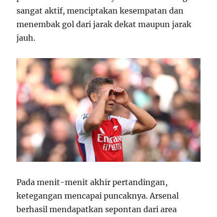
sangat aktif, menciptakan kesempatan dan
menembak gol dari jarak dekat maupun jarak
jauh.
Pada menit-menit akhir pertandingan,
ketegangan mencapai puncaknya. Arsenal
berhasil mendapatkan sepontan dari area