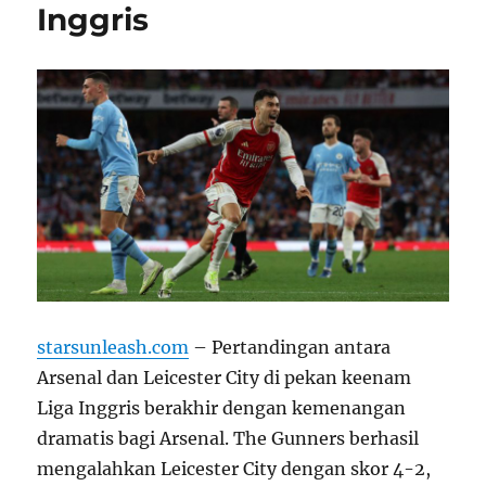
Inggris
starsunleash.com
– Pertandingan antara
Arsenal dan Leicester City di pekan keenam
Liga Inggris berakhir dengan kemenangan
dramatis bagi Arsenal. The Gunners berhasil
mengalahkan Leicester City dengan skor 4-2,