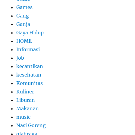
Games
Gang
Ganja
Gaya Hidup
HOME
Informasi
Job
kecantikan
kesehatan
Komunitas
Kuliner
Liburan
Makanan
music
Nasi Goreng
olahraga