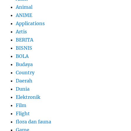
Animal
ANIME
Applications
Artis
BERITA
BISNIS
BOLA
Budaya
Country
Daerah
Dunia
Elektronik
Film
Flight
flora dan fauna
Game