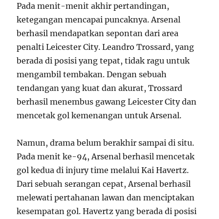
Pada menit-menit akhir pertandingan,
ketegangan mencapai puncaknya. Arsenal
berhasil mendapatkan sepontan dari area
penalti Leicester City. Leandro Trossard, yang
berada di posisi yang tepat, tidak ragu untuk
mengambil tembakan. Dengan sebuah
tendangan yang kuat dan akurat, Trossard
berhasil menembus gawang Leicester City dan
mencetak gol kemenangan untuk Arsenal.
Namun, drama belum berakhir sampai di situ.
Pada menit ke-94, Arsenal berhasil mencetak
gol kedua di injury time melalui Kai Havertz.
Dari sebuah serangan cepat, Arsenal berhasil
melewati pertahanan lawan dan menciptakan
kesempatan gol. Havertz yang berada di posisi