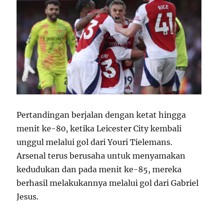
Pertandingan berjalan dengan ketat hingga
menit ke-80, ketika Leicester City kembali
unggul melalui gol dari Youri Tielemans.
Arsenal terus berusaha untuk menyamakan
kedudukan dan pada menit ke-85, mereka
berhasil melakukannya melalui gol dari Gabriel
Jesus.