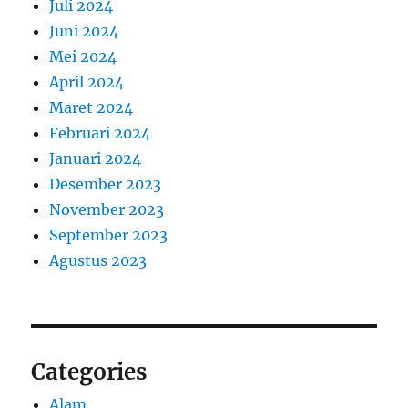
Juli 2024
Juni 2024
Mei 2024
April 2024
Maret 2024
Februari 2024
Januari 2024
Desember 2023
November 2023
September 2023
Agustus 2023
Categories
Alam