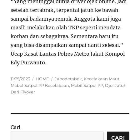
“Yang meninggal dunia driver ojek online. Jadi
setelah tertabrak, terpental jatuh ke bawah
sampai badannya remuk. Anggota kami juga
masih melakukan olah TKP seperti mendata
korban dan sebagainya. Sementara baru itu
yang bisa disampaikan sampai nanti selesai.”
Ucap Kasat Lantas Polres Metro Jakut Kompol
Edy Purwanto.
Posted
Categories
Tags
11/25/2023
HOME
Jabodetabek
,
Kecelakaan Maut
,
on
Mabol Satpol PP Kecelakaan
,
Mobil Satpol PP
,
Ojol Jatuh
Dari Flyover
Cari
CARI