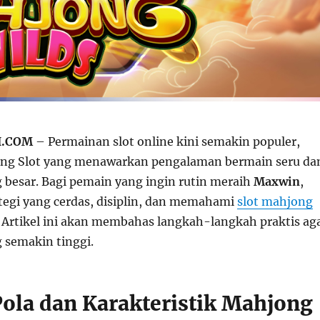
H.COM
– Permainan slot online kini semakin populer,
ng Slot yang menawarkan pengalaman bermain seru da
besar. Bagi pemain yang ingin rutin meraih
Maxwin
,
tegi yang cerdas, disiplin, dan memahami
slot mahjong
 Artikel ini akan membahas langkah-langkah praktis ag
semakin tinggi.
ola dan Karakteristik Mahjong