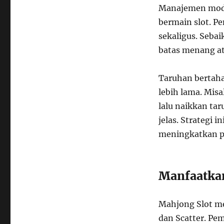
Manajemen modal
bermain slot. P
sekaligus. Seba
batas menang at
Taruhan bertah
lebih lama. Mis
lalu naikkan ta
jelas. Strategi 
meningkatkan p
Manfaatkan
Mahjong Slot me
dan Scatter. Pe