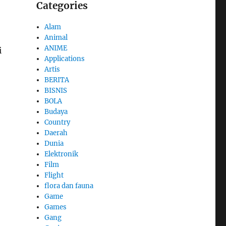
Categories
Alam
Animal
ANIME
i
Applications
Artis
BERITA
BISNIS
BOLA
Budaya
Country
Daerah
Dunia
Elektronik
Film
Flight
flora dan fauna
Game
Games
Gang