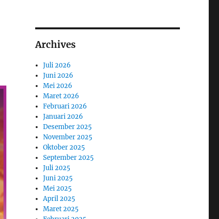
Archives
Juli 2026
Juni 2026
Mei 2026
Maret 2026
Februari 2026
Januari 2026
Desember 2025
November 2025
Oktober 2025
September 2025
Juli 2025
Juni 2025
Mei 2025
April 2025
Maret 2025