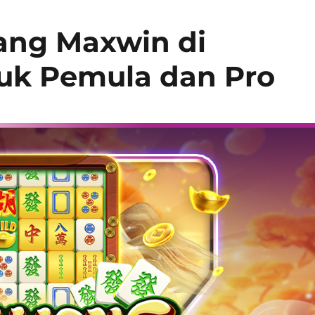
nang Maxwin di
tuk Pemula dan Pro