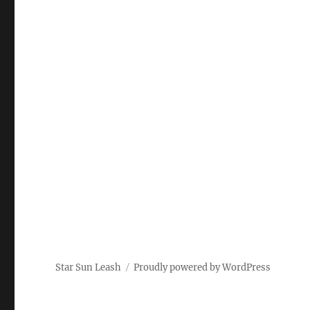
Star Sun Leash
Proudly powered by WordPress