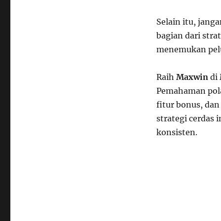
Selain itu, jang
bagian dari stra
menemukan pelu
Raih
Maxwin
di
Pemahaman pola
fitur bonus, dan
strategi cerdas 
konsisten.