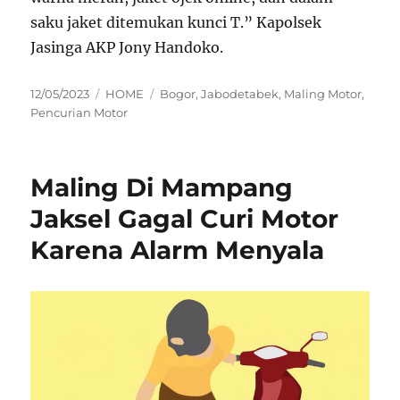
saku jaket ditemukan kunci T.” Kapolsek
Jasinga AKP Jony Handoko.
Posted
Categories
Tags
12/05/2023
HOME
Bogor
,
Jabodetabek
,
Maling Motor
,
on
Pencurian Motor
Maling Di Mampang
Jaksel Gagal Curi Motor
Karena Alarm Menyala