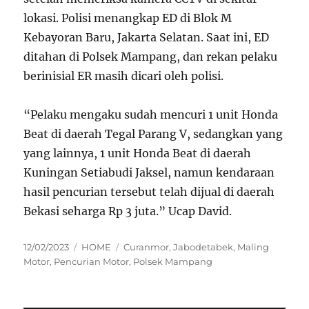
lokasi. Polisi menangkap ED di Blok M
Kebayoran Baru, Jakarta Selatan. Saat ini, ED
ditahan di Polsek Mampang, dan rekan pelaku
berinisial ER masih dicari oleh polisi.
“Pelaku mengaku sudah mencuri 1 unit Honda
Beat di daerah Tegal Parang V, sedangkan yang
yang lainnya, 1 unit Honda Beat di daerah
Kuningan Setiabudi Jaksel, namun kendaraan
hasil pencurian tersebut telah dijual di daerah
Bekasi seharga Rp 3 juta.” Ucap David.
Posted
Categories
Tags
12/02/2023
HOME
Curanmor
,
Jabodetabek
,
Maling
on
Motor
,
Pencurian Motor
,
Polsek Mampang