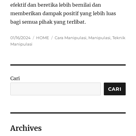
efektif dan beretika lebih bernilai dan
memberikan dampak positif yang lebih luas
bagi semua pihak yang terlibat.
Posted
Categories
Tags
01/16/2024
HOME
Cara Manipulasi
,
Manipulasi
,
Teknik
on
Manipulasi
Cari
CARI
Archives